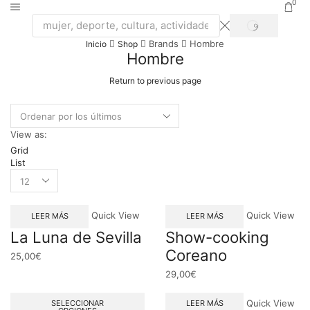
0
SEARCH
Search
Brands
Hombre
Inicio
Shop
input
Hombre
Return to previous page
View as:
Grid
List
Products
per
page
Quick View
Quick View
LEER MÁS
LEER MÁS
La Luna de Sevilla
Show-cooking
Coreano
25,00
€
29,00
€
Quick View
SELECCIONAR
LEER MÁS