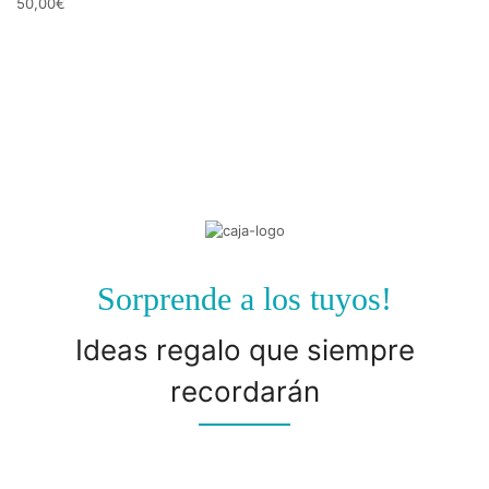
50,00
€
¿Eres manitas?
C
MODELADO EN CERÁMICA
Y
MIRA!
Sorprende a los tuyos!
Ideas regalo que siempre
recordarán