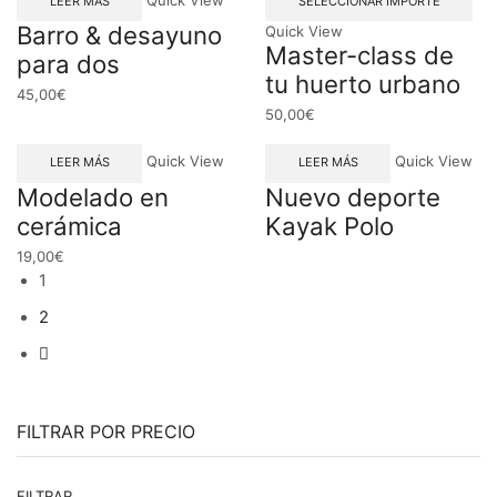
LEER MÁS
SELECCIONAR IMPORTE
Barro & desayuno
Quick View
Master-class de
para dos
tu huerto urbano
45,00
€
50,00
€
Quick View
Quick View
LEER MÁS
LEER MÁS
Modelado en
Nuevo deporte
cerámica
Kayak Polo
19,00
€
1
2
FILTRAR POR PRECIO
Pr
Pr
FILTRAR