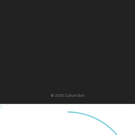
info@culturebox.es
+34 722 88 15 26
Facebook
Instagram
Política de privacidad
Aviso legal
Política de Cookies
© 2020 Culture Box