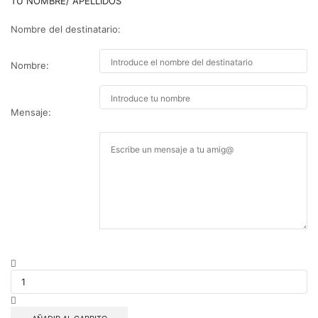
TU NOMBRE/ APELLIDOS
Nombre del destinatario:
Nombre:
Mensaje:
Master-
class
de
tu
huerto