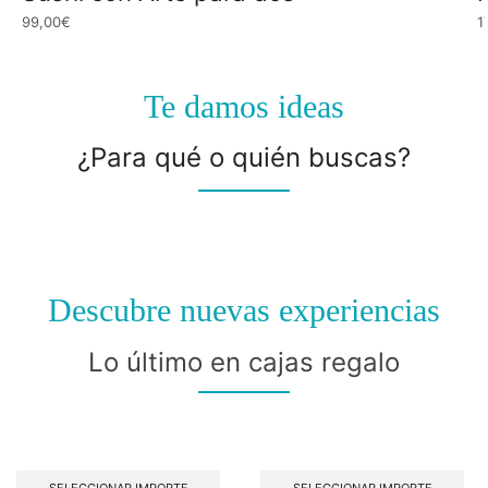
99,00
€
1
Te damos ideas
¿Para qué o quién buscas?
Experiencias
para MUJER
Descubre nuevas experiencias
Lo último en cajas regalo
SELECCIONAR IMPORTE
SELECCIONAR IMPORTE